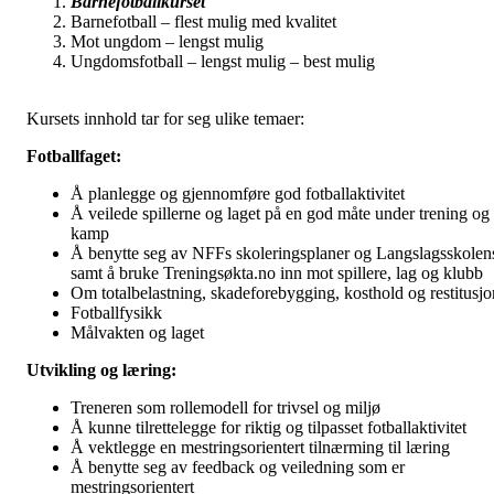
Barnefotballkurset
Barnefotball – flest mulig med kvalitet
Mot ungdom – lengst mulig
Ungdomsfotball – lengst mulig – best mulig
Kursets innhold tar for seg ulike temaer:
Fotballfaget:
Å planlegge og gjennomføre god fotballaktivitet
Å veilede spillerne og laget på en god måte under trening og 
kamp
Å benytte seg av NFFs skoleringsplaner og Langslagsskolen
samt å bruke Treningsøkta.no inn mot spillere, lag og klubb
Om totalbelastning, skadeforebygging, kosthold og restitusjo
Fotballfysikk
Målvakten og laget
Utvikling og læring:
Treneren som rollemodell for trivsel og miljø
Å kunne tilrettelegge for riktig og tilpasset fotballaktivitet
Å vektlegge en mestringsorientert tilnærming til læring
Å benytte seg av feedback og veiledning som er
mestringsorientert