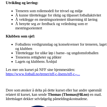
Utvikling og læring:
Treneren som rollemodell for trivsel og miljø
Å kunne tilrettelegge for riktig og tilpasset fotballaktivitet
Å vektlegge en mestringsorientert tilnærming til læring
Å benytte seg av feedback og veiledning som er
mestringsorientert
Klubben som sjef:
Fotballens verdigrunnlag og konsekvenser for treneren, laget
og klubben
Tilrettelegge for ulike løp i barne- og ungdomsfotballen
Trenerens rettigheter og plikter
Lagets og klubbens Årshjul
Les mer om kurset på NFF sine hjemmesiden:
https://www.fotball.no/trener/nff-c-lisens/nff-c--...
Dere som ønsker å delta på dette kurset eller har andre spørsmål
relatert til kurset, kan sende
Thomas (Thomas@lil.no)
en mail.
Idrettslaget dekker selvfølgelig påmeldingskostnadene.