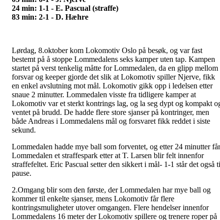
24 min: 1-1 - E. Pascual (straffe)
83 min: 2-1 - D. Hæhre
Lørdag, 8.oktober kom Lokomotiv Oslo på besøk, og var fast
bestemt på å stoppe Lommedalens seks kamper uten tap. Kampen
startet på verst tenkelig måtte for Lommedalen, da en glipp mellom
forsvar og keeper gjorde det slik at Lokomotiv spiller Njerve, fikk
en enkel avslutning mot mål. Lokomotiv gikk opp i ledelsen etter
snaue 2 minutter. Lommedalen visste fra tidligere kamper at
Lokomotiv var et sterkt kontrings lag, og la seg dypt og kompakt o
ventet på brudd. De hadde flere store sjanser på kontringer, men
både Andreas i Lommedalens mål og forsvaret fikk reddet i siste
sekund.
Lommedalen hadde mye ball som forventet, og etter 24 minutter få
Lommedalen et straffespark etter at T. Larsen blir felt innenfor
straffefeltet. Eric Pascual setter den sikkert i mål- 1-1 står det også ti
pause.
2.Omgang blir som den første, der Lommedalen har mye ball og
kommer til enkelte sjanser, mens Lokomotiv får flere
kontringsmuligheter utover omgangen. Flere hendelser innenfor
Lommedalens 16 meter der Lokomotiv spillere og trenere roper på