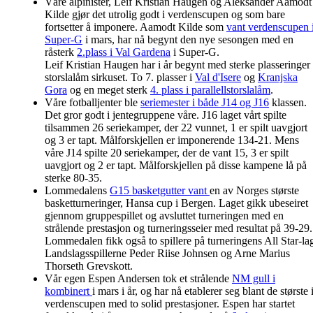
Våre alpinister, Leif Kristian Haugen og Aleksander Aamodt
Kilde gjør det utrolig godt i verdenscupen og som bare
fortsetter å imponere. Aamodt Kilde som
vant verdenscupen 
Super-G
i mars, har nå begynt den nye sesongen med en
råsterk
2.plass i Val Gardena
i Super-G.
Leif Kristian Haugen har i år begynt med sterke plasseringer 
storslalåm sirkuset. To 7. plasser i
Val d'Isere
og
Kranjska
Gora
og en meget sterk
4. plass i parallellstorslalåm
.
Våre fotballjenter ble
seriemester i både J14 og J16
klassen.
Det gror godt i jentegruppene våre. J16 laget vårt spilte
tilsammen 26 seriekamper, der 22 vunnet, 1 er spilt uavgjort
og 3 er tapt. Målforskjellen er imponerende 134-21. Mens
våre J14 spilte 20 seriekamper, der de vant 15, 3 er spilt
uavgjort og 2 er tapt. Målforskjellen på disse kampene lå på
sterke 80-35.
Lommedalens
G15 basketgutter vant
en av Norges største
basketturneringer, Hansa cup i Bergen. Laget gikk ubeseiret
gjennom gruppespillet og avsluttet turneringen med en
strålende prestasjon og turneringsseier med resultat på 39-29.
Lommedalen fikk også to spillere på turneringens All Star-la
Landslagsspillerne Peder Riise Johnsen og Arne Marius
Thorseth Grevskott.
Vår egen Espen Andersen tok et strålende
NM gull i
kombinert
i mars i år, og har nå etablerer seg blant de største 
verdenscupen med to solid prestasjoner. Espen har startet