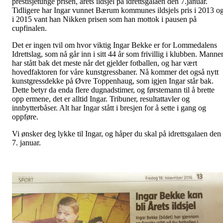
prestisjetunge prisen, årets ildsjel på idrettsgalaen den 7.januar.
Tidligere har Ingar vunnet Bærum kommunes ildsjels pris i 2013 o
i 2015 vant han Nikken prisen som han mottok i pausen på
cupfinalen.
Det er ingen tvil om hvor viktig Ingar Bekke er for Lommedalens
Idrettslag, som nå går inn i sitt 44 år som frivillig i klubben. Manne
har stått bak det meste når det gjelder fotballen, og har vært
hovedfaktoren for våre kunstgressbaner. Nå kommer det også nytt
kunstgressdekke på Øvre Toppenhaug, som igjen Ingar står bak.
Dette betyr da enda flere dugnadstimer, og førstemann til å brette
opp ermene, det er alltid Ingar. Tribuner, resultattavler og
innbytterbåser. Alt har Ingar stått i bresjen for å sette i gang og
oppføre.
Vi ønsker deg lykke til Ingar, og håper du skal på idrettsgalaen den
7. januar.