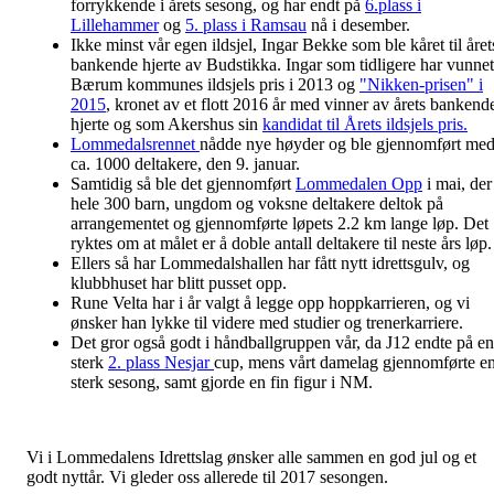
forrykkende i årets sesong, og har endt på
6.plass i
Lillehammer
og
5. plass i Ramsau
nå i desember.
Ikke minst vår egen ildsjel, Ingar Bekke som ble kåret til året
bankende hjerte av Budstikka. Ingar som tidligere har vunnet
Bærum kommunes ildsjels pris i 2013 og
"Nikken-prisen" i
2015
, kronet av et flott 2016 år med vinner av årets bankend
hjerte og som Akershus sin
kandidat til Årets ildsjels pris.
Lommedalsrennet
nådde nye høyder og ble gjennomført me
ca. 1000 deltakere, den 9. januar.
Samtidig så ble det gjennomført
Lommedalen Opp
i mai, der
hele 300 barn, ungdom og voksne deltakere deltok på
arrangementet og gjennomførte løpets 2.2 km lange løp. Det
ryktes om at målet er å doble antall deltakere til neste års løp.
Ellers så har Lommedalshallen har fått nytt idrettsgulv, og
klubbhuset har blitt pusset opp.
Rune Velta har i år valgt å legge opp hoppkarrieren, og vi
ønsker han lykke til videre med studier og trenerkarriere.
Det gror også godt i håndballgruppen vår, da J12 endte på en
sterk
2. plass Nesjar
cup, mens vårt damelag gjennomførte e
sterk sesong, samt gjorde en fin figur i NM.
Vi i Lommedalens Idrettslag ønsker alle sammen en god jul og et
godt nyttår. Vi gleder oss allerede til 2017 sesongen.