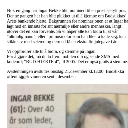
Nok en gang har Ingar Bekke blitt nominert til en prestisjefylt pris.
Denne gangen har han blitt plukket ut til å kjempe om Budstikkas'
Årets bankende hjerte. Bakgrunnen for nominasjonen er at Ingar ha
lagt ned en innsats for sitt nærmiljø eller andre mennesker, langt
utover det en kan forvente. Så vi håper alle kan bidra til at vår
"altmuligmann", eller "primusmotor som han liker å kalle seg, kan
stikke av med seieren og dermed få en ekstra fin julegave i år.
Vi oppfordrer alle til å bidra, og stemme på Ingar.
For å gjøre det, må du ta frem mobilen din og sende SMS med
kodeord; "BUD HJERTE 4", til 2005. Det er også gratis å stemme.
Avstemningen avsluttes onsdag 21.desember kl.12.00. Budstikka
offentliggjør vinneren sent i desember.