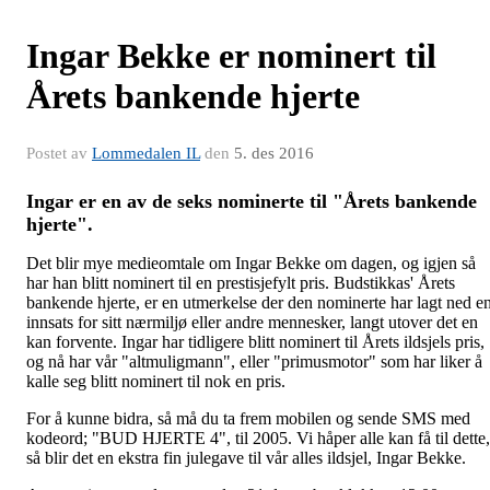
Ingar Bekke er nominert til
Årets bankende hjerte
Postet av
Lommedalen IL
den
5. des 2016
Ingar er en av de seks nominerte til "Årets bankende
hjerte".
Det blir mye medieomtale om Ingar Bekke om dagen, og igjen så
har han blitt nominert til en prestisjefylt pris. Budstikkas' Årets
bankende hjerte, er en utmerkelse der den nominerte har lagt ned e
innsats for sitt nærmiljø eller andre mennesker, langt utover det en
kan forvente. Ingar har tidligere blitt nominert til Årets ildsjels pris,
og nå har vår "altmuligmann", eller "primusmotor" som har liker å
kalle seg blitt nominert til nok en pris.
For å kunne bidra, så må du ta frem mobilen og sende SMS med
kodeord; "BUD HJERTE 4", til 2005. Vi håper alle kan få til dette,
så blir det en ekstra fin julegave til vår alles ildsjel, Ingar Bekke.