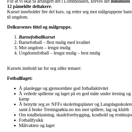
For at vi skal få arrangert det i Lommedalen, kreves det
minimum
12 påmeldte deltakere
.
Kurset inneholder fire del kurs, og retter seg mot målgruppene barn
til ungdom.
Delkursenes tittel og målgruppe.
Barnefotballkurset
Barnefotball – flest mulig med kvalitet
Mot ungdom – lengst mulig
Ungdomsfotball – lengst mulig – best mulig
Kursets innhold tar for seg ulike temaer:
Fotballfaget:
Å planlegge og gjennomføre god fotballaktivitet
Å veilede spillerne og laget på en god måte under trening og 
kamp
Å benytte seg av NFFs skoleringsplaner og Langslagsskolen
samt å bruke Treningsøkta.no inn mot spillere, lag og klubb
Om totalbelastning, skadeforebygging, kosthold og restitusjo
Fotballfysikk
Målvakten og laget