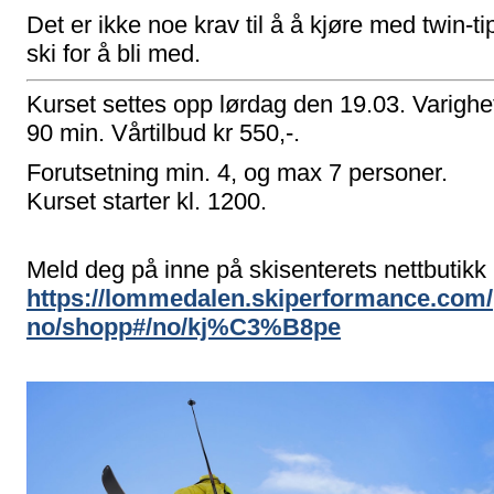
Det er ikke noe krav til å å kjøre med twin-ti
ski for å bli med.
Kurset settes opp lørdag den 19.03. Varighe
90 min. Vårtilbud kr 550,-.
Forutsetning min. 4, og max 7 personer.
Kurset starter kl. 1200.
Meld deg på inne på skisenterets nettbutikk
https://lommedalen.skiperformance.com/
no/shopp#/no/kj%C3%B8pe