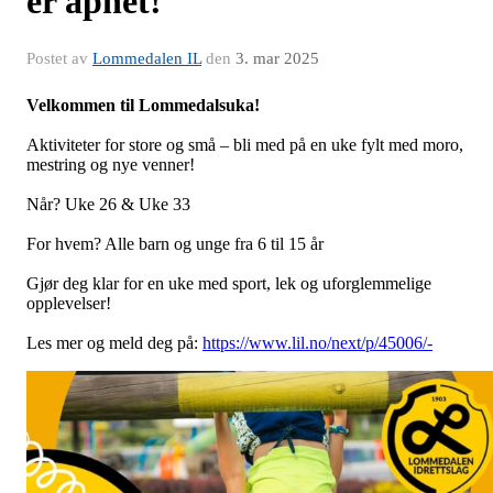
er åpnet!
Postet av
Lommedalen IL
den
3. mar 2025
Velkommen til Lommedalsuka!
Aktiviteter for store og små – bli med på en uke fylt med moro,
mestring og nye venner!
Når? Uke 26 & Uke 33
For hvem? Alle barn og unge fra 6 til 15 år
Gjør deg klar for en uke med sport, lek og uforglemmelige
opplevelser!
Les mer og meld deg på:
https://www.lil.no/next/p/45006/-