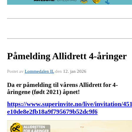
Påmelding Allidrett 4-åringer
Postet av
Lommedalen IL
den
12. jan 2026
Da er påmelding til vårens Allidrett for 4-
åringene (født 2021) åpnet!
https://www.superinvite.no/live/invitation/45
e10de8e2fb18a9f795679b52dc9f6