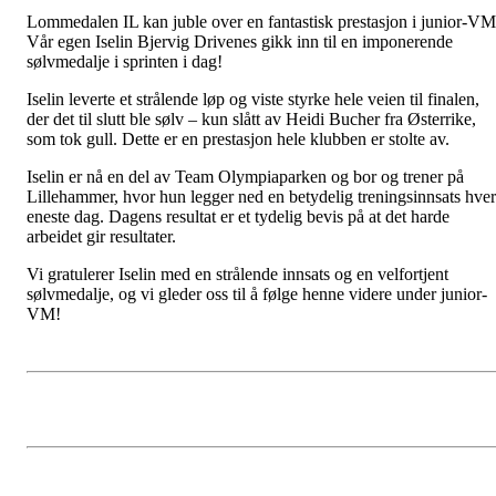
Lommedalen IL kan juble over en fantastisk prestasjon i junior-VM
Vår egen Iselin Bjervig Drivenes gikk inn til en imponerende
sølvmedalje i sprinten i dag!
Iselin leverte et strålende løp og viste styrke hele veien til finalen,
der det til slutt ble sølv – kun slått av Heidi Bucher fra Østerrike,
som tok gull. Dette er en prestasjon hele klubben er stolte av.
Iselin er nå en del av Team Olympiaparken og bor og trener på
Lillehammer, hvor hun legger ned en betydelig treningsinnsats hver
eneste dag. Dagens resultat er et tydelig bevis på at det harde
arbeidet gir resultater.
Vi gratulerer Iselin med en strålende innsats og en velfortjent
sølvmedalje, og vi gleder oss til å følge henne videre under junior-
VM!