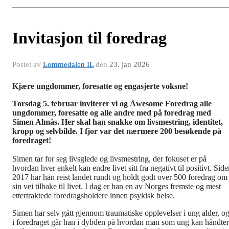
Invitasjon til foredrag
Postet av
Lommedalen IL
den
23. jan 2026
Kjære ungdommer, foresatte og engasjerte voksne!
Torsdag 5. februar inviterer vi og Åwesome Foredrag alle
ungdommer, foresatte og alle andre med på foredrag med
Simen Almås. Her skal han snakke om livsmestring, identitet,
kropp og selvbilde. I fjor var det nærmere 200 besøkende på
foredraget!
Simen tar for seg livsglede og livsmestring, der fokuset er på
hvordan hver enkelt kan endre livet sitt fra negativt til positivt. Sid
2017 har han reist landet rundt og holdt godt over 500 foredrag om
sin vei tilbake til livet. I dag er han en av Norges fremste og mest
ettertraktede foredragsholdere innen psykisk helse.
Simen har selv gått gjennom traumatiske opplevelser i ung alder, o
i foredraget går han i dybden på hvordan man som ung kan håndte