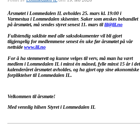
Postet av
Lommedalen IL
den
19. feb 2026
Årsmøtet i Lommedalen IL avholdes 25. mars kl. 19:00 i
Varmestua i Lommedalen skisenter. Saker som ønskes behandlet
på årsmøtet, må sendes styret senest 11. mars til
lil@lil.no
Fullstendig sakliste med alle saksdokumenter vil bli gjort
tilgjengelig for medlemmene senest én uke før årsmøtet på vår
nettside
www.lil.no
For å ha stemmerett og kunne velges til verv, må man ha vært
medlem i Lommedalen IL i minst én måned, fylle minst 15 år i det
kalenderåret årsmøtet avholdes, og ha gjort opp sine økonomiske
forpliktelser til Lommedalen IL.
Velkommen til årsmøte!
Med vennlig hilsen Styret i Lommedalen IL