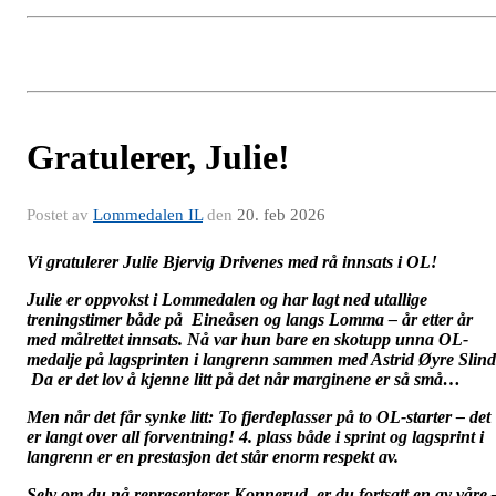
Gratulerer, Julie!
Postet av
Lommedalen IL
den
20. feb 2026
Vi gratulerer Julie Bjervig Drivenes med rå innsats i OL!
Julie er oppvokst i Lommedalen og har lagt ned utallige
treningstimer både på Eineåsen og langs Lomma – år etter år
med målrettet innsats. Nå var hun bare en skotupp unna OL-
medalje på lagsprinten i langrenn sammen med Astrid Øyre Slind
Da er det lov å kjenne litt på det når marginene er så små…
Men når det får synke litt: To fjerdeplasser på to OL-starter – det
er langt over all forventning! 4. plass både i sprint og lagsprint i
langrenn er en prestasjon det står enorm respekt av.
Selv om du nå representerer Konnerud, er du fortsatt en av våre 