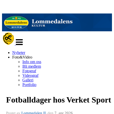
Veksle
navigasjon
Nyheter
Foto&Video
Info om oss
Bli medlem
Fotograf
Videograf
Galleri
Portfolio
Fotballdager hos Verket Sport
Postet av
Lommedalen IL
den
7. apr 2026