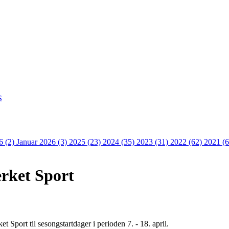
S
6 (2)
Januar 2026 (3)
2025 (23)
2024 (35)
2023 (31)
2022 (62)
2021 (
erket Sport
et Sport til sesongstartdager i perioden 7. - 18. april.