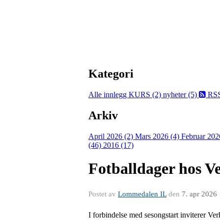
Kategori
Alle innlegg
KURS (2)
nyheter (5)
RS
Arkiv
April 2026 (2)
Mars 2026 (4)
Februar 202
(46)
2016 (17)
Fotballdager hos V
Postet av
Lommedalen IL
den
7. apr 2026
I forbindelse med sesongstart inviterer Verk