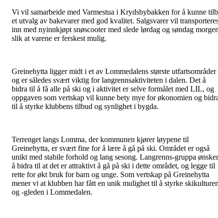
Vi vil samarbeide med Varmestua i Krydsbybakken for å kunne til
et utvalg av bakevarer med god kvalitet. Salgsvarer vil transportere
inn med nyinnkjøpt snøscooter med slede lørdag og søndag morge
slik at varene er ferskest mulig.
Greinehytta ligger midt i et av Lommedalens største utfartsområder
og er således svært viktig for langrennsaktiviteten i dalen. Det å
bidra til å få alle på ski og i aktivitet er selve formålet med LIL, og
oppgaven som vertskap vil kunne bety mye for økonomien og bidr
til å styrke klubbens tilbud og synlighet i bygda.
Terrenget langs Lomma, der kommunen kjører løypene til
Greinehytta, er svært fine for å lære å gå på ski. Området er også
unikt med stabile forhold og lang sesong. Langrenns-gruppa ønske
å bidra til at det er attraktivt å gå på ski i dette området, og legge til
rette for økt bruk for barn og unge. Som vertskap på Greinehytta
mener vi at klubben har fått en unik mulighet til å styrke skikulture
og -gleden i Lommedalen.