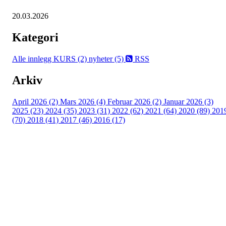
20.03.2026
Kategori
Alle innlegg
KURS (2)
nyheter (5)
RSS
Arkiv
April 2026 (2)
Mars 2026 (4)
Februar 2026 (2)
Januar 2026 (3)
2025 (23)
2024 (35)
2023 (31)
2022 (62)
2021 (64)
2020 (89)
201
(70)
2018 (41)
2017 (46)
2016 (17)