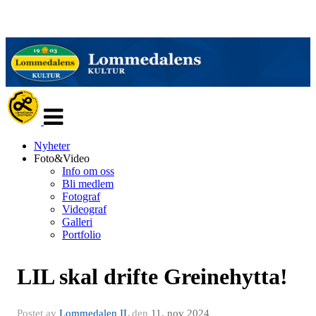
Veksle
navigasjon
Nyheter
Foto&Video
Info om oss
Bli medlem
Fotograf
Videograf
Galleri
Portfolio
LIL skal drifte Greinehytta!
Postet av
Lommedalen IL
den
11. nov 2024