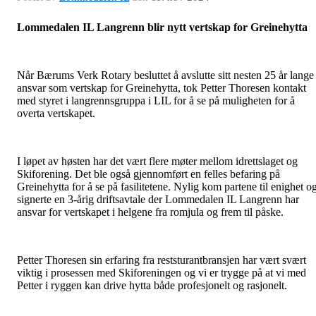
Lommedalen IL Langrenn blir nytt vertskap for Greinehytta
Når Bærums Verk Rotary besluttet å avslutte sitt nesten 25 år lange
ansvar som vertskap for Greinehytta, tok Petter Thoresen kontakt
med styret i langrennsgruppa i LIL for å se på muligheten for å
overta vertskapet.
I løpet av høsten har det vært flere møter mellom idrettslaget og
Skiforening. Det ble også gjennomført en felles befaring på
Greinehytta for å se på fasilitetene. Nylig kom partene til enighet o
signerte en 3-årig driftsavtale der Lommedalen IL Langrenn har
ansvar for vertskapet i helgene fra romjula og frem til påske.
Petter Thoresen sin erfaring fra reststurantbransjen har vært svært
viktig i prosessen med Skiforeningen og vi er trygge på at vi med
Petter i ryggen kan drive hytta både profesjonelt og rasjonelt.