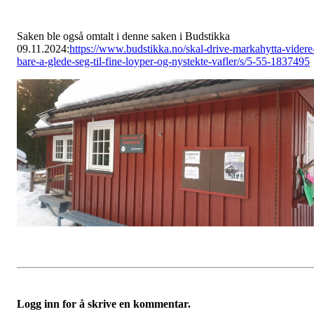
Saken ble også omtalt i denne saken i Budstikka
09.11.2024:
https://www.budstikka.no/skal-drive-markahytta-videre
bare-a-glede-seg-til-fine-loyper-og-nystekte-vafler/s/5-55-1837495
Logg inn for å skrive en kommentar.